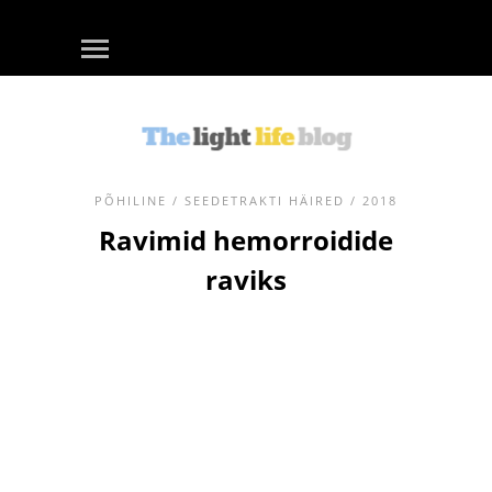
PÕHILINE
/
SEEDETRAKTI HÄIRED
/ 2018
Ravimid hemorroidide
raviks