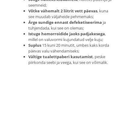
seemneid;
Võtke vähemalt 2 liitrit vett päevas
, kuna
see muudab väljaheide pehmemaks;
Ärge sundige ennast defeketiseerima
ja
tühjendada, kui see on olemas;
Istuge hemorroidide jaoks padjakesega
,
millel on valuvormi kujundatud velje kuju;
Suplus
15 kuni 20 minutit, umbes kaks korda
päevas valu vähendamiseks;
Vältige tualettpaberi kasutamist
, peske
piirkonda seebi ja veega, kui see on võimalik.