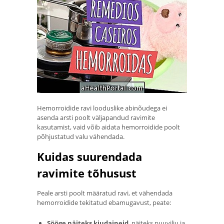
Hemorroidide ravi looduslike abinõudega ei
asenda arsti poolt väljapandud ravimite
kasutamist, vaid võib aidata hemorroidide poolt
põhjustatud valu vähendada.
Kuidas suurendada
ravimite tõhusust
Peale arsti poolt määratud ravi, et vähendada
hemorroidide tekitatud ebamugavust, peate:
Sööge näiteks kiudaineid
, näiteks puuvilju ja