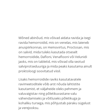
Mõned abinõud, mis võivad aidata ravida ja isegi
ravida hemorroidid, mis on venelas, mis laieneb
anuspiirkonnas, on Hemovirtus, Proctosan, mis
on salvid, mida tuleks kasutada otseselt
hemorroidide, Dafloni, Venaflooni või Velunidi
jaoks, mis on tabletid, mis võivad olla seotud
salviprotseduuriga ja mida peaks kasutama ainult
proktoloogi soovitatud viisil.
Lisaks hemorroidide raviks kasutatavatele
ravimeetoditele võib arst nõuda lahtistite
kasutamist, et väljaheide oleks pehmem ja
valuvaigistav ning põletikuvastane valu
vähendamiseks ja võitluseks põletikuga ja
kohaliku tursega, mis põhjustab päraku sügelust
ja verejooksu.