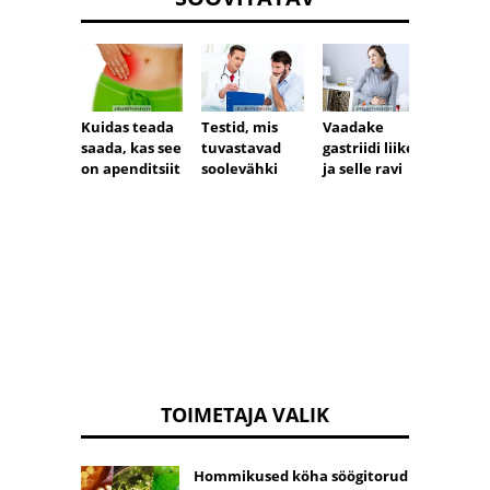
Kuidas teada
Testid, mis
Vaadake
Kuidas
saada, kas see
tuvastavad
gastriidi liike
neeruk
on apenditsiit
soolevähki
ja selle ravi
toita
TOIMETAJA VALIK
Hommikused köha söögitorud