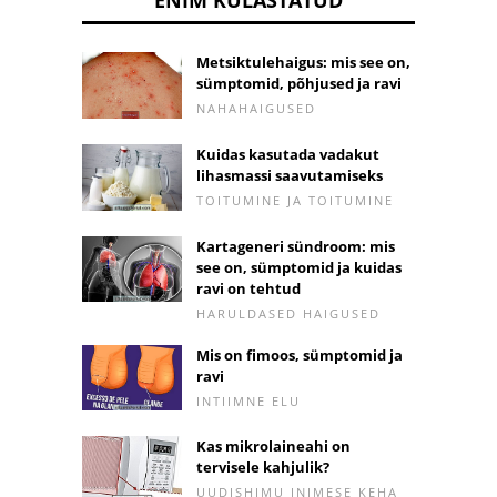
Metsiktulehaigus: mis see on,
sümptomid, põhjused ja ravi
NAHAHAIGUSED
Kuidas kasutada vadakut
lihasmassi saavutamiseks
TOITUMINE JA TOITUMINE
Kartageneri sündroom: mis
see on, sümptomid ja kuidas
ravi on tehtud
HARULDASED HAIGUSED
Mis on fimoos, sümptomid ja
ravi
INTIIMNE ELU
Kas mikrolaineahi on
tervisele kahjulik?
UUDISHIMU INIMESE KEHA