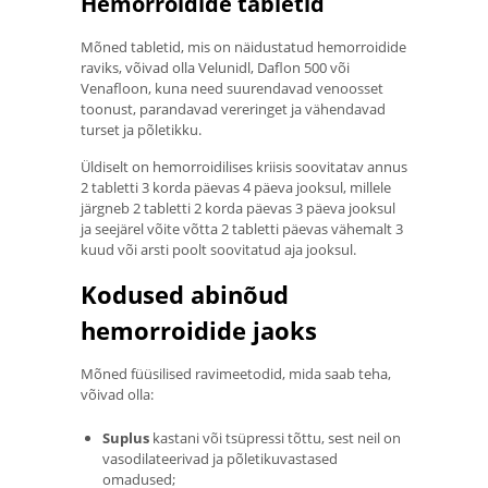
Hemorroidide tabletid
Mõned tabletid, mis on näidustatud hemorroidide
raviks, võivad olla Velunidl, Daflon 500 või
Venafloon, kuna need suurendavad venoosset
toonust, parandavad vereringet ja vähendavad
turset ja põletikku.
Üldiselt on hemorroidilises kriisis soovitatav annus
2 tabletti 3 korda päevas 4 päeva jooksul, millele
järgneb 2 tabletti 2 korda päevas 3 päeva jooksul
ja seejärel võite võtta 2 tabletti päevas vähemalt 3
kuud või arsti poolt soovitatud aja jooksul.
Kodused abinõud
hemorroidide jaoks
Mõned füüsilised ravimeetodid, mida saab teha,
võivad olla:
Suplus
kastani või tsüpressi tõttu, sest neil on
vasodilateerivad ja põletikuvastased
omadused;