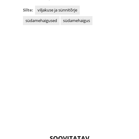
Silte:
viljakuse ja sünnitõrje
südamehaigused
südamehaigus
SOOVITATAV