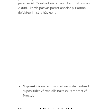
paranemist. Tavaliselt näitab arst 1 annust umbes
2 kuni 3 korda päevas pärast anaalse piirkonna
defekteerimist ja hügieeni.
Suposiitide
näited
:
mõned ravimite näidised
suposiitides võivad olla näiteks Ultraproct või
Proctyl.