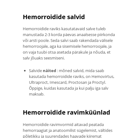
Hemorroidide salvid
Hemorroidide raviks kasutatavaid salve tuleb
manustada 2-3 korda päevas anaalsesse piirkonda
või arsti poole. Seda salvi saab rakendada välisele
hemorroojale, aga ka sisemisele hemorroojale, ja
on vaja tuubi otsa asetada pärakule ja nõuda, et
salv jõuaks seesmiseni.
Salvide
näited
: mõned salvid, mida saab
kasutada hemorroidide raviks, on Hemovirtus,
Ultraproct, Imescard, Proctosan ja Proctyl.
Õppige, kuidas kasutada ja kui palju iga salv
maksab.
Hemorroidide ravimküünlad
Hemorroidide ravimvormid aitavad peatada
hemorraagiat ja anatoomilist sügelemist, vältides
põletikku ja suurendades haavade kiiremat