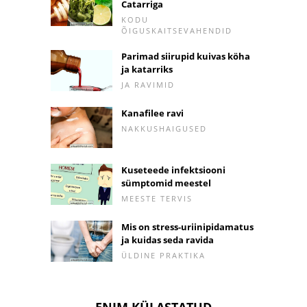
Catarriga
KODU
ÕIGUSKAITSEVAHENDID
Parimad siirupid kuivas köha
ja katarriks
JA RAVIMID
Kanafilee ravi
NAKKUSHAIGUSED
Kuseteede infektsiooni
sümptomid meestel
MEESTE TERVIS
Mis on stress-uriinipidamatus
ja kuidas seda ravida
ÜLDINE PRAKTIKA
ENIM KÜLASTATUD