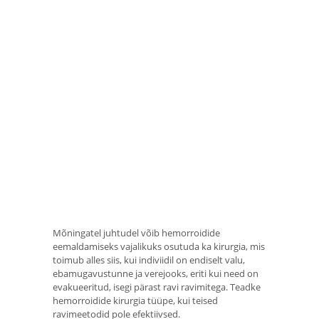
Mõningatel juhtudel võib hemorroidide
eemaldamiseks vajalikuks osutuda ka kirurgia, mis
toimub alles siis, kui indiviidil on endiselt valu,
ebamugavustunne ja verejooks, eriti kui need on
evakueeritud, isegi pärast ravi ravimitega. Teadke
hemorroidide kirurgia tüüpe, kui teised
ravimeetodid pole efektiivsed.