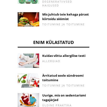
DEGENERATIIVSED
HAIGUSED
Mis juhtub teie kehaga pärast
kiirtoidu söömist
TOITUMINE JA TOITUMINE
ENIM KÜLASTATUD
Kuidas võtta allergilise testi
ALLERGIAD
Ärritatud soole sündroomi
toitumine
TOITUMINE JA TOITUMINE
Uurige, mis on sedentarismi
tagajärjed
ÜLDINE PRAKTIKA