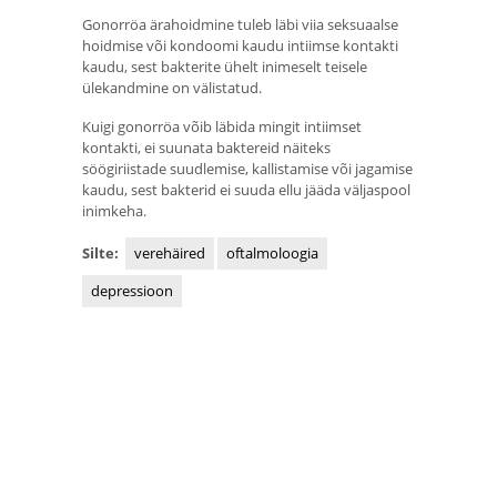
Gonorröa ärahoidmine tuleb läbi viia seksuaalse
hoidmise või kondoomi kaudu intiimse kontakti
kaudu, sest bakterite ühelt inimeselt teisele
ülekandmine on välistatud.
Kuigi gonorröa võib läbida mingit intiimset
kontakti, ei suunata baktereid näiteks
söögiriistade suudlemise, kallistamise või jagamise
kaudu, sest bakterid ei suuda ellu jääda väljaspool
inimkeha.
Silte:
verehäired
oftalmoloogia
depressioon