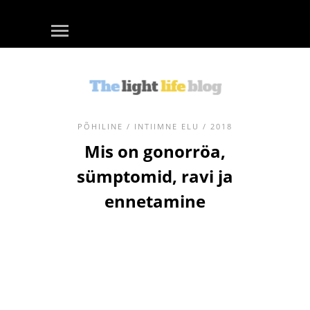
PÕHILINE
/
INTIIMNE ELU
/ 2018
Mis on gonorröa,
sümptomid, ravi ja
ennetamine