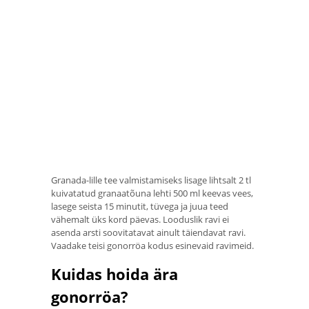
Granada-lille tee valmistamiseks lisage lihtsalt 2 tl
kuivatatud granaatõuna lehti 500 ml keevas vees,
lasege seista 15 minutit, tüvega ja juua teed
vähemalt üks kord päevas. Looduslik ravi ei
asenda arsti soovitatavat ainult täiendavat ravi.
Vaadake teisi gonorröa kodus esinevaid ravimeid.
Kuidas hoida ära
gonorröa?