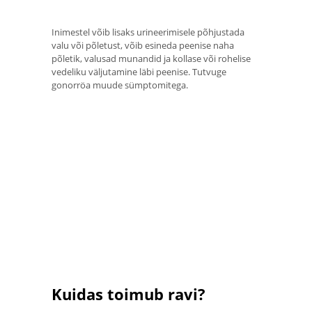
Inimestel võib lisaks urineerimisele põhjustada
valu või põletust, võib esineda peenise naha
põletik, valusad munandid ja kollase või rohelise
vedeliku väljutamine läbi peenise. Tutvuge
gonorröa muude sümptomitega.
Kuidas toimub ravi?