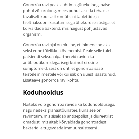
Gonorröa ravi peaks juhtima günekoloog, naise
puhul või uroloog, mees puhul ja seda tehakse
tavaliselt koos asitromütsiini tablettide ja
tseftriaksooni kasutamisega ühekordse süstiga, et
kõrvaldada bakterid, mis haigust põhjustavad
organismi.
Gonorröa ravi ajal on oluline, et inimene hoiaks
seksi enne täielikku kõvenemist. Peale selle tuleb
patsiendi seksuaalpartnereid ravida ka
antibiootikumidega, isegi kui neil ei esine
sümptomeid, sest on oht, et gonorröa saab
teistele inimestele või kui isik on uuesti saastunud.
Lisateave gonorröa ravi kohta.
Koduhooldus
Näiteks võib gonorröa ravida ka koduhooldusega,
nagu näiteks granaatõunatee, kuna see on
ravimtaim, mis sisaldab antiseptilist ja diureetilist
omadust, mis aitab kõrvaldada gonorröadest
bakterid ja tugevdada immuunsüsteemi .