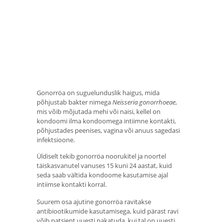
Gonorröa on suguelunduslik haigus, mida
põhjustab bakter nimega
Neisseria gonorrhoeae
,
mis võib mõjutada mehi või naisi, kellel on
kondoomi ilma kondoomega intiimne kontakti,
põhjustades peenises, vagina või anuus sagedasi
infektsioone.
Üldiselt tekib gonorröa noorukitel ja noortel
täiskasvanutel vanuses 15 kuni 24 aastat, kuid
seda saab vältida kondoome kasutamise ajal
intiimse kontakti korral.
Suurem osa ajutine gonorröa ravitakse
antibiootikumide kasutamisega, kuid pärast ravi
võib patsient uuesti nakatuda, kui tal on uuesti