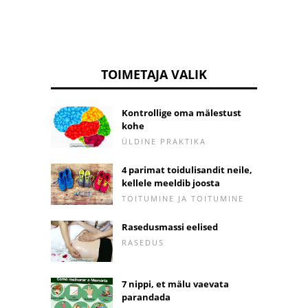
TOIMETAJA VALIK
Kontrollige oma mälestust
kohe
ÜLDINE PRAKTIKA
4 parimat toidulisandit neile,
kellele meeldib joosta
TOITUMINE JA TOITUMINE
Rasedusmassi eelised
RASEDUS
7 nippi, et mälu vaevata
parandada