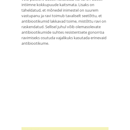
intiimne kokkupuude kaitsmata. Lisaks on
täheldatud, et mõnedel inimestel on suurem
vastupanu ja ravi toimub tavaliselt seetõttu, et
antibiootikumid lakkavad toime, mistõttu ravi on
raskendatud. Sellisel juhul võib olemasolevate
antibiootikumide suhtes resistentsete gonorröa
ravimiseks osutuda vajalikuks kasutada erinevaid
antibiootikume.