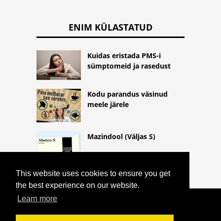
ENIM KÜLASTATUD
Kuidas eristada PMS-i
sümptomeid ja rasedust
Kodu parandus väsinud
meele järele
Mazindool (Väljas S)
This website uses cookies to ensure you get
the best experience on our website.
Learn more
COPYRIGHT 2026
HTTPS://THELIGHTLIFEBLOG.COM
MIS