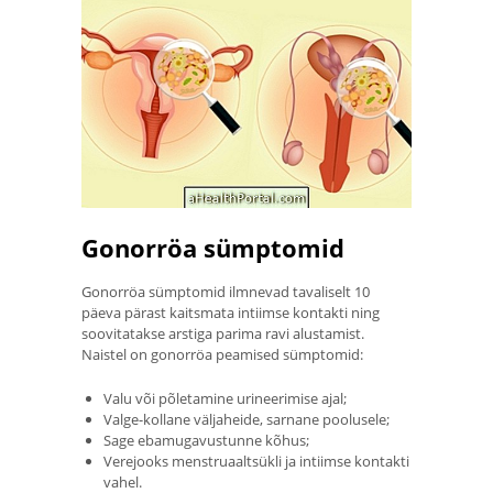
Gonorröa sümptomid
Gonorröa sümptomid ilmnevad tavaliselt 10
päeva pärast kaitsmata intiimse kontakti ning
soovitatakse arstiga parima ravi alustamist.
Naistel on gonorröa peamised sümptomid:
Valu või põletamine urineerimise ajal;
Valge-kollane väljaheide, sarnane poolusele;
Sage ebamugavustunne kõhus;
Verejooks menstruaaltsükli ja intiimse kontakti
vahel.