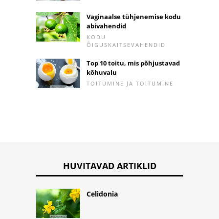
Vaginaalse tühjenemise kodu
abivahendid
KODU
ÕIGUSKAITSEVAHENDID
Top 10 toitu, mis põhjustavad
kõhuvalu
TOITUMINE JA TOITUMINE
HUVITAVAD ARTIKLID
Celidonia