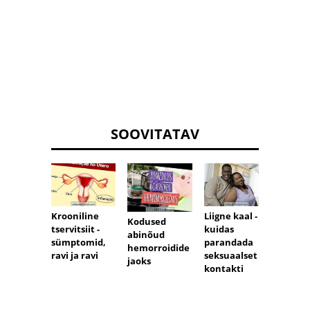
SOOVITATAV
Krooniline
Liigne kaal -
Seksu
Kodused
tservitsiit -
kuidas
impot
abinõud
sümptomid,
parandada
peami
hemorroidide
ravi ja ravi
seksuaalset
põhju
jaoks
kontakti